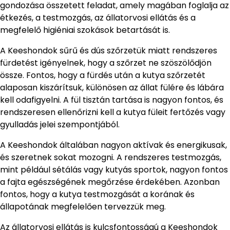
gondozása összetett feladat, amely magában foglalja az
étkezés, a testmozgás, az állatorvosi ellátás és a
megfelelő higiéniai szokások betartását is.
A Keeshondok sűrű és dús szőrzetük miatt rendszeres
fürdetést igényelnek, hogy a szőrzet ne szöszölődjön
össze. Fontos, hogy a fürdés után a kutya szőrzetét
alaposan kiszárítsuk, különösen az állat fülére és lábára
kell odafigyelni. A fül tisztán tartása is nagyon fontos, és
rendszeresen ellenőrizni kell a kutya füleit fertőzés vagy
gyulladás jelei szempontjából.
A Keeshondok általában nagyon aktívak és energikusak,
és szeretnek sokat mozogni. A rendszeres testmozgás,
mint például sétálás vagy kutyás sportok, nagyon fontos
a fajta egészségének megőrzése érdekében. Azonban
fontos, hogy a kutya testmozgását a korának és
állapotának megfelelően tervezzük meg.
Az állatorvosi ellátás is kulcsfontosságú a Keeshondok