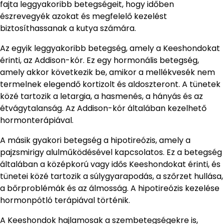
fajta leggyakoribb betegségeit, hogy időben
észrevegyék azokat és megfelelő kezelést
biztosíthassanak a kutya számára.
Az egyik leggyakoribb betegség, amely a Keeshondokat
érinti, az Addison-kór. Ez egy hormonális betegség,
amely akkor következik be, amikor a mellékvesék nem
termelnek elegendő kortizolt és aldoszteront. A tünetek
közé tartozik a letargia, a hasmenés, a hányás és az
étvágytalanság. Az Addison-kór általában kezelhető
hormonterápiával.
A másik gyakori betegség a hipotireózis, amely a
pajzsmirigy alulműködésével kapcsolatos. Ez a betegség
általában a középkorú vagy idős Keeshondokat érinti, és
tünetei közé tartozik a súlygyarapodás, a szőrzet hullása,
a bőrproblémák és az álmosság. A hipotireózis kezelése
hormonpótló terápiával történik.
A Keeshondok hajlamosak a szembetegségekre is,