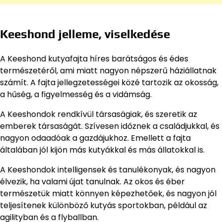
Keeshond jelleme, viselkedése
A Keeshond kutyafajta híres barátságos és édes
természetéről, ami miatt nagyon népszerű háziállatnak
számít. A fajta jellegzetességei közé tartozik az okosság,
a hűség, a figyelmesség és a vidámság.
A Keeshondok rendkívül társaságiak, és szeretik az
emberek társaságát. Szívesen időznek a családjukkal, és
nagyon odaadóak a gazdájukhoz. Emellett a fajta
általában jól kijön más kutyákkal és más állatokkal is.
A Keeshondok intelligensek és tanulékonyak, és nagyon
élvezik, ha valami újat tanulnak. Az okos és éber
természetük miatt könnyen képezhetőek, és nagyon jól
teljesítenek különböző kutyás sportokban, például az
agilityban és a flyballban.