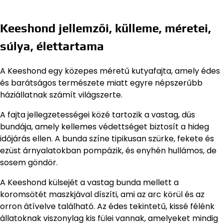
Keeshond jellemzői, külleme, méretei,
súlya, élettartama
A Keeshond egy közepes méretű kutyafajta, amely édes
és barátságos természete miatt egyre népszerűbb
háziállatnak számít világszerte.
A fajta jellegzetességei közé tartozik a vastag, dús
bundája, amely kellemes védettséget biztosít a hideg
időjárás ellen. A bunda színe tipikusan szürke, fekete és
ezüst árnyalatokban pompázik, és enyhén hullámos, de
sosem göndör.
A Keeshond külsejét a vastag bunda mellett a
koromsötét maszkjával díszíti, ami az arc körül és az
orron átívelve található. Az édes tekintetű, kissé félénk
állatoknak viszonylag kis fülei vannak, amelyeket mindig