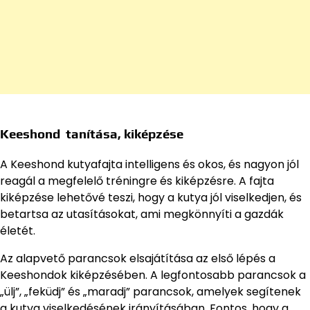
Keeshond tanítása, kiképzése
A Keeshond kutyafajta intelligens és okos, és nagyon jól
reagál a megfelelő tréningre és kiképzésre. A fajta
kiképzése lehetővé teszi, hogy a kutya jól viselkedjen, és
betartsa az utasításokat, ami megkönnyíti a gazdák
életét.
Az alapvető parancsok elsajátítása az első lépés a
Keeshondok kiképzésében. A legfontosabb parancsok a
„ülj”, „feküdj” és „maradj” parancsok, amelyek segítenek
a kutya viselkedésének irányításában. Fontos, hogy a