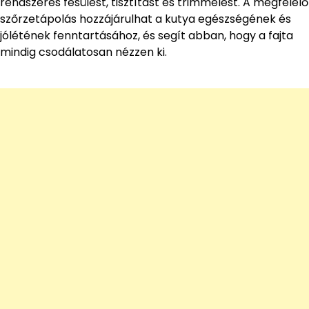
rendszeres fésülést, tisztítást és trimmelést. A megfelelő
szőrzetápolás hozzájárulhat a kutya egészségének és
jólétének fenntartásához, és segít abban, hogy a fajta
mindig csodálatosan nézzen ki.