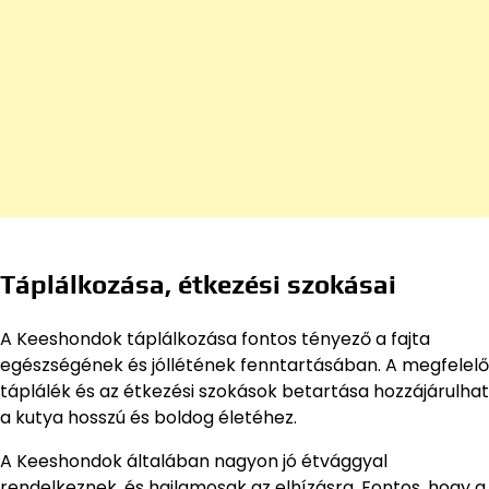
Táplálkozása, étkezési szokásai
A Keeshondok táplálkozása fontos tényező a fajta
egészségének és jóllétének fenntartásában. A megfelelő
táplálék és az étkezési szokások betartása hozzájárulhat
a kutya hosszú és boldog életéhez.
A Keeshondok általában nagyon jó étvággyal
rendelkeznek, és hajlamosak az elhízásra. Fontos, hogy a