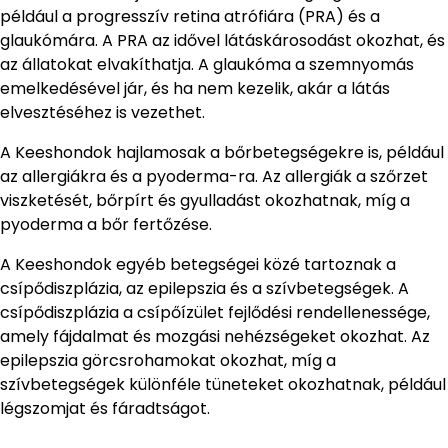
például a progresszív retina atrófiára (PRA) és a
glaukómára. A PRA az idővel látáskárosodást okozhat, és
az állatokat elvakíthatja. A glaukóma a szemnyomás
emelkedésével jár, és ha nem kezelik, akár a látás
elvesztéséhez is vezethet.
A Keeshondok hajlamosak a bőrbetegségekre is, például
az allergiákra és a pyoderma-ra. Az allergiák a szőrzet
viszketését, bőrpírt és gyulladást okozhatnak, míg a
pyoderma a bőr fertőzése.
A Keeshondok egyéb betegségei közé tartoznak a
csípődiszplázia, az epilepszia és a szívbetegségek. A
csípődiszplázia a csípőízület fejlődési rendellenessége,
amely fájdalmat és mozgási nehézségeket okozhat. Az
epilepszia görcsrohamokat okozhat, míg a
szívbetegségek különféle tüneteket okozhatnak, például
légszomjat és fáradtságot.