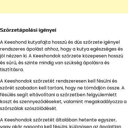
Szőrzetápolási igényei
A Keeshond kutyafajta hosszú és dús szőrzete igényel
rendszeres ápolást ahhoz, hogy a kutya egészséges és
jól nézzen ki. A Keeshondok szőrzete közepesen hosszú
és sűrű, és szinte mindig van szükség ápolásra és
tisztításra.
A Keeshondok szőrzetét rendszeresen kell fésülni és
szőrét szabadon kell tartani, hogy ne tömődjön össze. A
fésülés segít eltávolítani a szőrzetben felgyülemlett
koszt és szennyeződéseket, valamint megakadályozza a
szőrszálak szöszölődését.
A Keeshondok szőrzetét általában hetente egyszer,
vagy akár naponta kell fésülni, különösen az ápolatlan