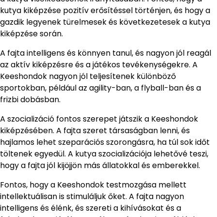
kutya kiképzése pozitív erősítéssel történjen, és hogy a
gazdik legyenek türelmesek és következetesek a kutya
kiképzése során.
A fajta intelligens és könnyen tanul, és nagyon jól reagál
az aktív kiképzésre és a játékos tevékenységekre. A
Keeshondok nagyon jól teljesítenek különböző
sportokban, például az agility-ban, a flyball-ban és a
frizbi dobásban.
A szocializáció fontos szerepet játszik a Keeshondok
kiképzésében. A fajta szeret társaságban lenni, és
hajlamos lehet szeparációs szorongásra, ha túl sok időt
töltenek egyedül. A kutya szocializációja lehetővé teszi,
hogy a fajta jól kijöjjön más állatokkal és emberekkel.
Fontos, hogy a Keeshondok testmozgása mellett
intellektuálisan is stimuláljuk őket. A fajta nagyon
intelligens és élénk, és szereti a kihívásokat és a