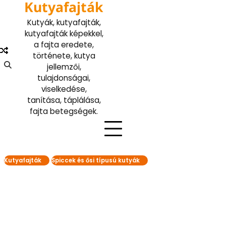
Kutyafajták
Skip
to
Kutyák, kutyafajták,
content
kutyafajták képekkel,
a fajta eredete,
története, kutya
jellemzői,
tulajdonságai,
viselkedése,
tanítása, táplálása,
fajta betegségek.
Kutyafajták
Spiccek és ősi típusú kutyák