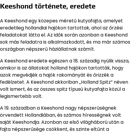
Keeshond története, eredete
A Keeshond egy közepes méretű kutyafajta, amelyet
eredetileg hollandiai hajókon tartottak, ahol az őrzési
feladatokat látta el. Az idők során azonban a Keeshond
sok más feladatra is alkalmazkodott, és ma már számos
országban népszerű háziállatnak számít.
A Keeshond eredete egészen a 18. századig nyúlik vissza,
amikor is az állatokat holland hajókon tartották, hogy
azok megvédjék a hajók rakományát és őrizzék a
fedélzetet. A Keeshond akkoriban „Holland Spitz” néven
volt ismert, és az összes spitz típusú kutyafajta közül a
legismertebb volt.
A 19. században a Keeshond nagy népszerűségnek
örvendett Hollandiában, és számos hírességnek volt
saját Keeshondja. Azonban az első világháború után a
fajta népszerűsége csökkent, és szinte eltűnt a