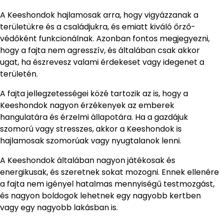
A Keeshondok hajlamosak arra, hogy vigyázzanak a
területükre és a családjukra, és emiatt kiváló őrző-
védőként funkcionálnak. Azonban fontos megjegyezni,
hogy a fajta nem agresszív, és általában csak akkor
ugat, ha észrevesz valami érdekeset vagy idegenet a
területén.
A fajta jellegzetességei közé tartozik az is, hogy a
Keeshondok nagyon érzékenyek az emberek
hangulatára és érzelmi állapotára. Ha a gazdájuk
szomorú vagy stresszes, akkor a Keeshondok is
hajlamosak szomorúak vagy nyugtalanok lenni.
A Keeshondok általában nagyon játékosak és
energikusak, és szeretnek sokat mozogni. Ennek ellenére
a fajta nem igényel hatalmas mennyiségű testmozgást,
és nagyon boldogok lehetnek egy nagyobb kertben
vagy egy nagyobb lakásban is.