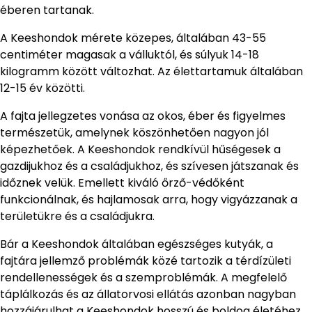
éberen tartanak.
A Keeshondok mérete közepes, általában 43-55
centiméter magasak a válluktól, és súlyuk 14-18
kilogramm között változhat. Az élettartamuk általában
12-15 év közötti.
A fajta jellegzetes vonása az okos, éber és figyelmes
természetük, amelynek köszönhetően nagyon jól
képezhetőek. A Keeshondok rendkívül hűségesek a
gazdijukhoz és a családjukhoz, és szívesen játszanak és
időznek velük. Emellett kiváló őrző-védőként
funkcionálnak, és hajlamosak arra, hogy vigyázzanak a
területükre és a családjukra.
Bár a Keeshondok általában egészséges kutyák, a
fajtára jellemző problémák közé tartozik a térdízületi
rendellenességek és a szemproblémák. A megfelelő
táplálkozás és az állatorvosi ellátás azonban nagyban
hozzájárulhat a Keeshondok hosszú és boldog életéhez.