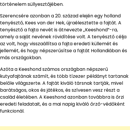
történelem süllyesztőjében.
Szerencsére azonban a 20. század elején egy holland
tenyésztő, Kees van der Hek, újraélesztette a fajtát. A
tenyésztő a fajta nevét is átnevezte „Keeshond”-ra,
amely a saját nevének rövidítése volt. A tenyésztő célja
az volt, hogy visszaállítsa a fajta eredeti küllemét és
jellemét, és hogy népszerűsítse a fajtát Hollandiában és
más országokban.
Azóta a Keeshond számos országban népszerű
kutyafajtának számít, és több tízezer példányt tartanak
belőle világszerte. A fajtát kiváló társnak tartják, mivel
barátságos, okos és játékos, és szívesen vesz részt a
család életében. A Keeshond azonban továbbra is őrzi
eredeti feladatait, és a mai napig kiváló őrző-védőként
funkcionál.