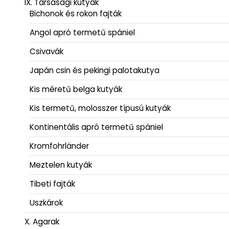
IX. Társasági kutyák
Bichonok és rokon fajták
Angol apró termetű spániel
Csivavák
Japán csin és pekingi palotakutya
Kis méretű belga kutyák
Kis termetű, molosszer típusú kutyák
Kontinentális apró termetű spániel
Kromfohrländer
Meztelen kutyák
Tibeti fajták
Uszkárok
X. Agarak