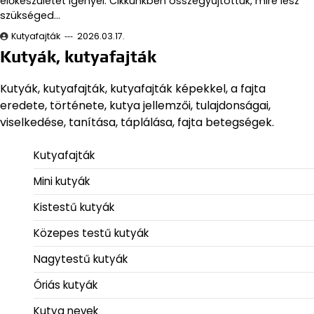
előkészületet igényel. Cikkünkben összegyűjtöttük, mire lesz
szükséged…
Kutyafajták
2026.03.17.
Kutyák, kutyafajták
Kutyák, kutyafajták, kutyafajták képekkel, a fajta
eredete, története, kutya jellemzői, tulajdonságai,
viselkedése, tanítása, táplálása, fajta betegségek.
Kutyafajták
Mini kutyák
Kistestű kutyák
Közepes testű kutyák
Nagytestű kutyák
Óriás kutyák
Kutya nevek