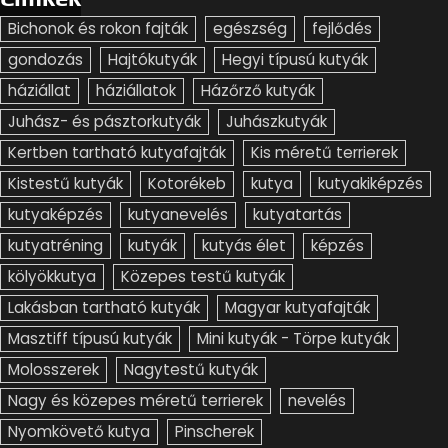
Bichonok és rokon fajták
egészség
fejlődés
gondozás
Hajtókutyák
Hegyi típusú kutyák
háziállat
háziállatok
Házőrző kutyák
Juhász- és pásztorkutyák
Juhászkutyák
Kertben tartható kutyafajták
Kis méretű terrierek
Kistestű kutyák
Kotorékeb
kutya
kutyakiképzés
kutyaképzés
kutyanevelés
kutyatartás
kutyatréning
kutyák
kutyás élet
képzés
kölyökkutya
Közepes testű kutyák
Lakásban tartható kutyák
Magyar kutyafajták
Masztiff típusú kutyák
Mini kutyák - Törpe kutyák
Molosszerek
Nagytestű kutyák
Nagy és közepes méretű terrierek
nevelés
Nyomkövető kutya
Pinscherek