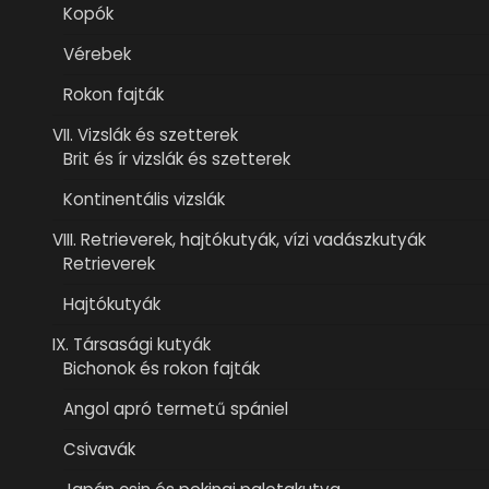
Kopók
Vérebek
Rokon fajták
VII. Vizslák és szetterek
Brit és ír vizslák és szetterek
Kontinentális vizslák
VIII. Retrieverek, hajtókutyák, vízi vadászkutyák
Retrieverek
Hajtókutyák
IX. Társasági kutyák
Bichonok és rokon fajták
Angol apró termetű spániel
Csivavák