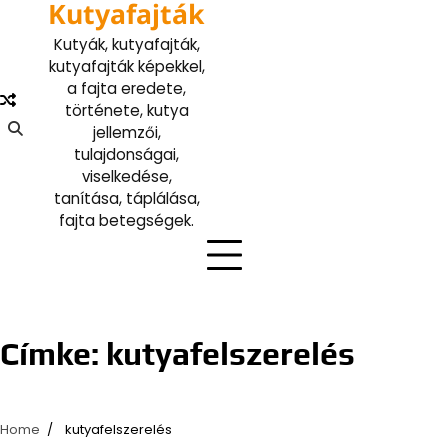
Kutyafajták
Skip
to
Kutyák, kutyafajták,
content
kutyafajták képekkel,
a fajta eredete,
története, kutya
jellemzői,
tulajdonságai,
viselkedése,
tanítása, táplálása,
fajta betegségek.
Címke:
kutyafelszerelés
Home
kutyafelszerelés