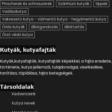
Pinscherek és schnauzerek
Szánhúzó kutyák
tippek
Vadászkutya
Vakvezető kutya - vízimentő kutya - hegyimentő kutya
Óriás kutyák
állatgondozás
állattartás
Őrző védő kutya
Kutyák, kutyafajták
Kutyák,kutyafajták, kutyafajták képekkel, a fajta eredete,
története, kutya jellemzői, tulajdonságai, viselkedése,
tanítása, táplálása, fajta betegségek.
Társoldalak
Kedvenceink
Kutya nevek